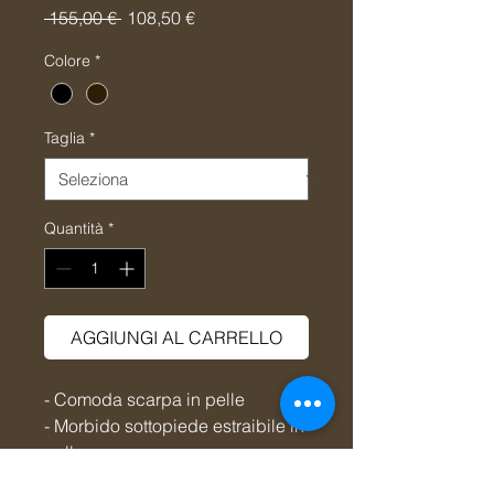
Prezzo
Prezzo
 155,00 € 
108,50 €
regolare
scontato
Colore
*
Taglia
*
Quantità
*
AGGIUNGI AL CARRELLO
- Comoda scarpa in pelle
- Morbido sottopiede estraibile in
pelle
- Calzata comoda