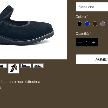
Seleziona
Colore
*
Quantità
*
AGGIU
dissima e morbidissima
e