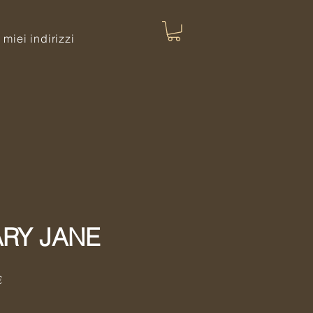
I miei indirizzi
ARY JANE
Prezzo
€
scontato