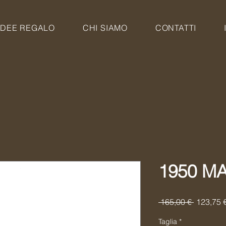
IDEE REGALO
CHI SIAMO
CONTATTI
1950 M
Prezzo
 165,00 € 
123,75 
regolare
Taglia
*