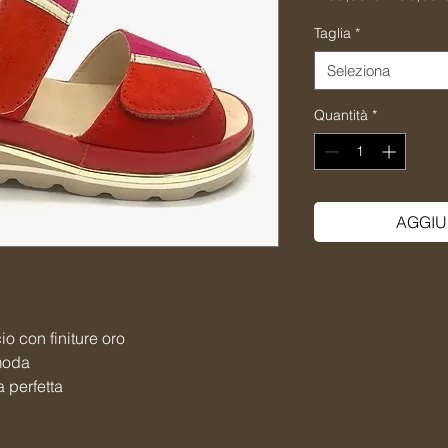
regolare
Taglia
*
Seleziona
Quantità
*
AGGIU
o con finiture oro
omoda
a perfetta