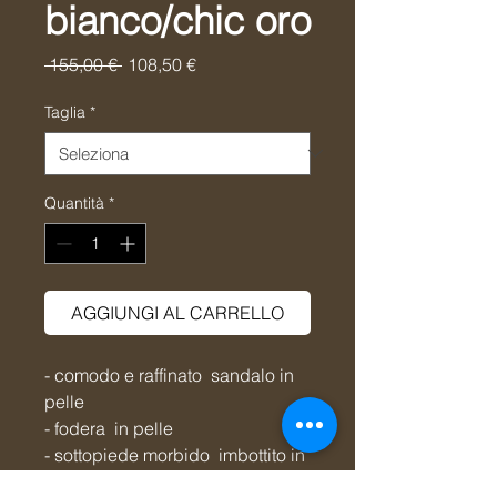
bianco/chic oro
Prezzo
Prezzo
 155,00 € 
108,50 €
regolare
scontato
Taglia
*
Quantità
*
AGGIUNGI AL CARRELLO
- comodo e raffinato sandalo in
pelle
- fodera in pelle
- sottopiede morbido imbottito in
lattice