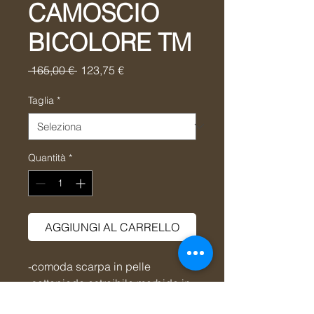
CAMOSCIO
BICOLORE TM
Prezzo
Prezzo
 165,00 € 
123,75 €
regolare
scontato
Taglia
*
Quantità
*
AGGIUNGI AL CARRELLO
-comoda scarpa in pelle
-sottopiede estraibile morbido in
pelle