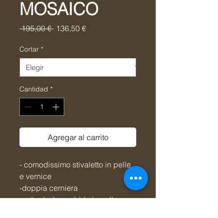
MOSAICO
Precio
Precio
 195,00 € 
136,50 €
de
oferta
Cortar
*
Cantidad
*
Agregar al carrito
- comodissimo stivaletto in pelle
e vernice
-doppia cerniera
-sottopiede morbido in pelle
estraibile