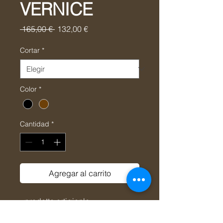
VERNICE
Precio
Precio
 165,00 € 
132,00 €
de
oferta
Cortar
*
Color
*
Cantidad
*
Agregar al carrito
- prodotto artigianle
- suola con tacco alto 5cm