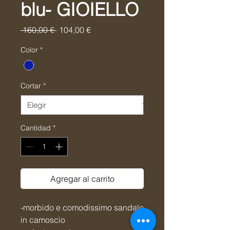
blu- GIOIELLO
Precio
Precio
 160,00 € 
104,00 €
de
oferta
Color
*
Cortar
*
Cantidad
*
Agregar al carrito
-morbido e comodissimo sandalo
in camoscio