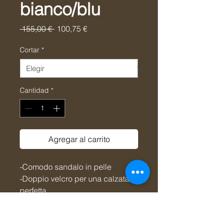
bianco/blu
Precio
Precio
 155,00 € 
100,75 €
de
oferta
Cortar
*
Cantidad
*
Agregar al carrito
-Comodo sandalo in pelle
-Doppio velcro per una calzata
perfetta
-Altezza zeppa circa 4,5 cm
-Calzata piccola