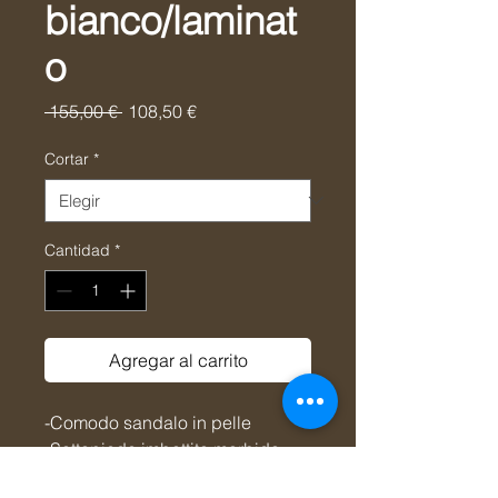
bianco/laminat
o
Precio
Precio
 155,00 € 
108,50 €
de
oferta
Cortar
*
Cantidad
*
Agregar al carrito
-Comodo sandalo in pelle
-Sottopiede imbottito morbido
-Doppio velcro per un calzata