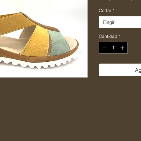
Cortar
*
Elegir
Cantidad
*
Ag
e