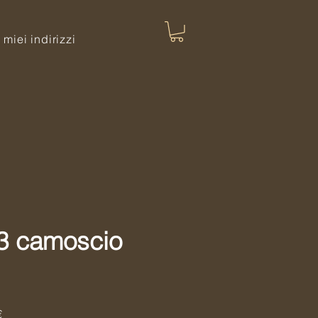
I miei indirizzi
73 camoscio
Precio
€