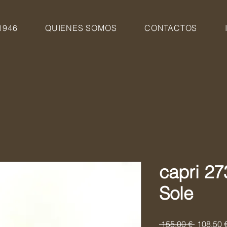
1946
QUIENES SOMOS
CONTACTOS
capri 2
Sole
Precio
 155,00 € 
108,50 