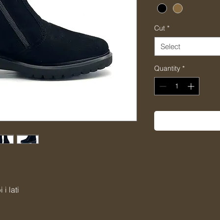
Cut
*
Select
Quantity
*
 i lati