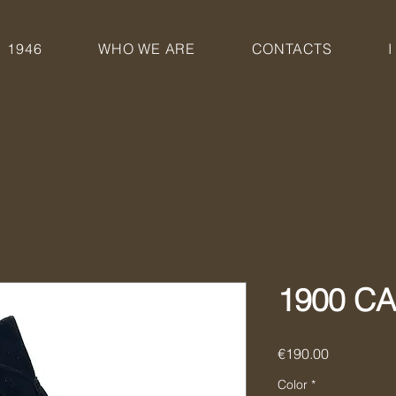
1946
WHO WE ARE
CONTACTS
I
1900 C
Price
€190.00
Color
*