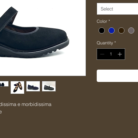
Select
Color
*
Quantity
*
dissima e morbidissima
e