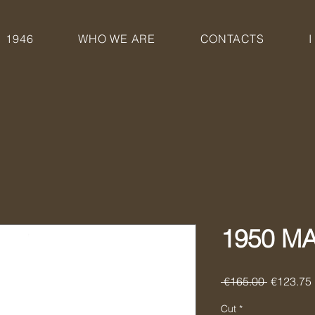
1946
WHO WE ARE
CONTACTS
I
1950 M
Regular
 €165.00 
€123.75
Price
Cut
*