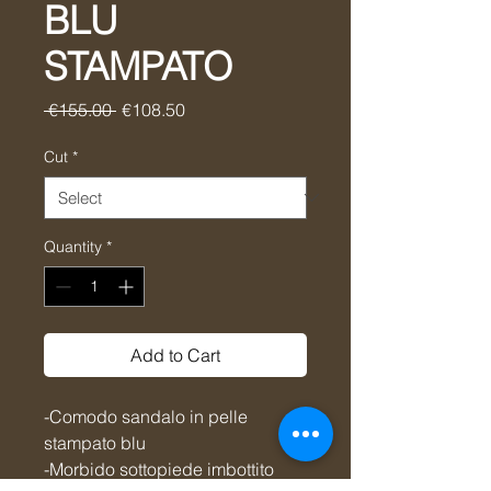
BLU
STAMPATO
Regular
Sale
 €155.00 
€108.50
Price
Price
Cut
*
Quantity
*
Add to Cart
-Comodo sandalo in pelle
stampato blu
-Morbido sottopiede imbottito