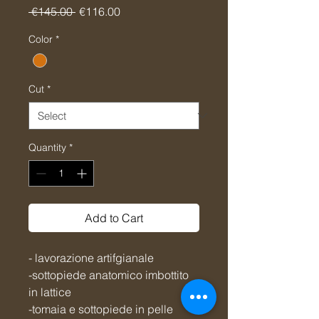
Regular
Sale
 €145.00 
€116.00
Price
Price
Color
*
Cut
*
Quantity
*
Add to Cart
- lavorazione artifgianale
-sottopiede anatomico imbottito
in lattice
-tomaia e sottopiede in pelle